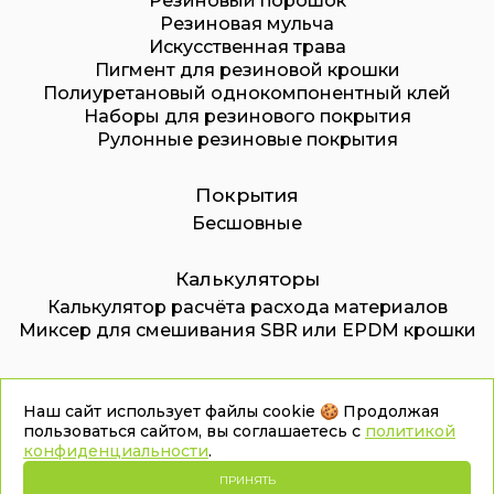
Резиновый порошок
Резиновая мульча
Искусственная трава
Пигмент для резиновой крошки
Полиуретановый однокомпонентный клей
Наборы для резинового покрытия
Рулонные резиновые покрытия
Покрытия
Бесшовные
Калькуляторы
Калькулятор расчёта расхода материалов
Миксер для смешивания SBR или EPDM крошки
© 2026. ООО «Дмитровский завод
Наш сайт использует файлы cookie 🍪 Продолжая
пользоваться сайтом, вы соглашаетесь с
политикой
инновационных технологий»
конфиденциальности
.
Карта сайта
Политика конфиденциальности
ПРИНЯТЬ