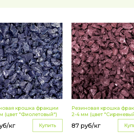
новая крошка фракции
Резиновая крошка фра
м (цвет "Фиолетовый")
2-4 мм (цвет "Сиреневый
уб/кг
87 руб/кг
Купить
Куп