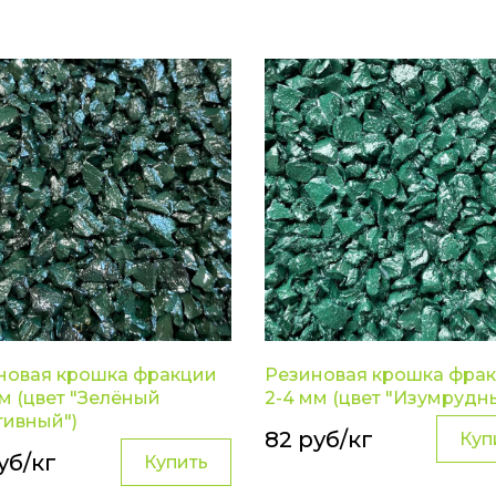
новая крошка фракции
Резиновая крошка фра
м (цвет "Зелёный
2-4 мм (цвет "Изумрудн
тивный")
82 руб/кг
Куп
уб/кг
Купить