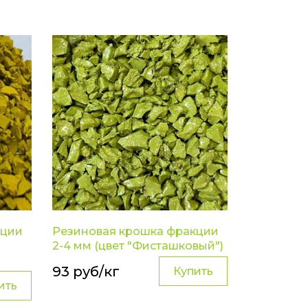
кции
Резиновая крошка фракции
2-4 мм (цвет "Фисташковый")
93 руб/кг
Купить
ить