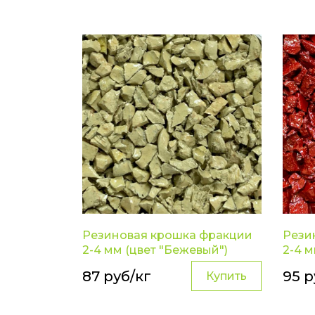
Резиновая крошка фракции
Рези
2-4 мм (цвет "Бежевый")
2-4 м
87 руб/кг
95 р
Купить