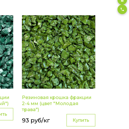
кции
Резиновая крошка фракции
ый")
2-4 мм (цвет "Молодая
трава")
ить
93 руб/кг
Купить