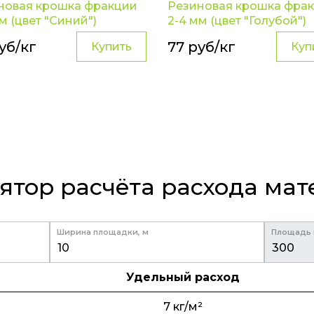
новая крошка фракции
Резиновая крошка фра
м (цвет "Синий")
2-4 мм (цвет "Голубой")
уб/кг
77 руб/кг
Купить
Куп
ятор расчёта расхода ма
Ширина площадки, м
Площадь 
Удельный расход
7
кг/м²