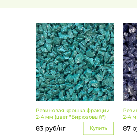
Резиновая крошка фракции
Рези
2-4 мм (цвет "Бирюзовый")
2-4 м
83 руб/кг
87 р
Купить