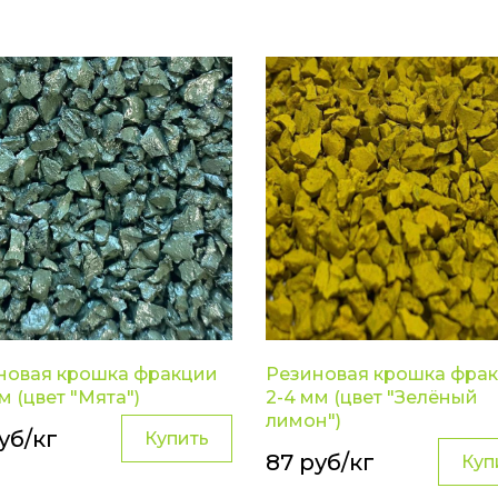
новая крошка фракции
Резиновая крошка фра
м (цвет "Мята")
2-4 мм (цвет "Зелёный
лимон")
уб/кг
Купить
87 руб/кг
Куп