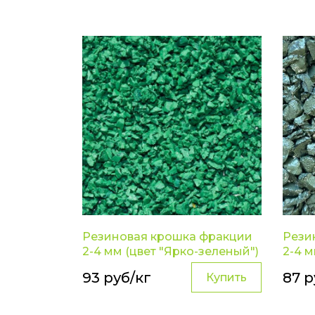
Резиновая крошка фракции
Рези
2-4 мм (цвет "Ярко-зеленый")
2-4 м
93 руб/кг
87 р
Купить