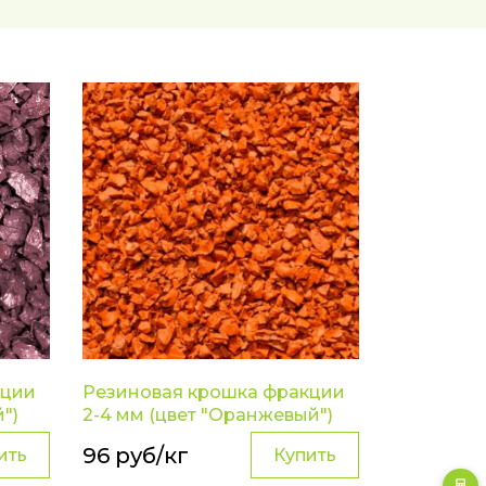
кции
Резиновая крошка фракции
")
2-4 мм (цвет "Оранжевый")
96 руб/кг
ить
Купить