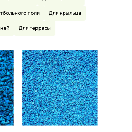
тбольного поля
Для крыльца
еней
Для террасы