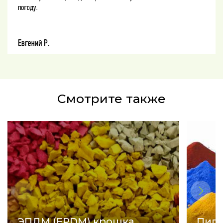
Смотрите также
ЭПДМ (EPDM) крошка
Пигм