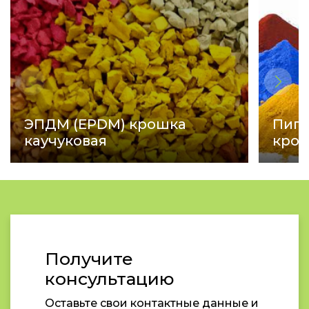
ЭПДМ (EPDM) крошка
Пигм
каучуковая
кро
Получите
консультацию
Оставьте свои контактные данные и