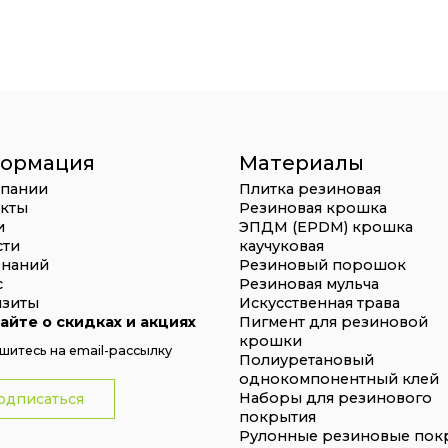
ормация
Материалы
мпании
Плитка резиновая
акты
Резиновая крошка
и
ЭПДМ (EPDM) крошка
сти
каучуковая
знаний
Резиновый порошок
с
Резиновая мульча
изиты
Искусственная трава
айте о скидках и акциях
Пигмент для резиновой
крошки
итесь на email-рассылку
Полиуретановый
однокомпонентный клей
Наборы для резинового
одписаться
покрытия
Рулонные резиновые пок