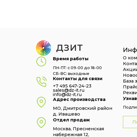
Инф
О ко
Время работы
Конт
ПН-ПТ: с 09-00 до 18-00
Акци
СБ-ВС: выходные
Ново
Контакты для связи
База 
+7 495 647-24-23
Прай
sales@dz-it.ru
Рекв
info@dz-it.ru
Узнав
Адрес производства
Подпиш
МО, Дмитровский район
д. Ивашево
Отдел продаж
П
Москва, Пресненская
набережная 12,