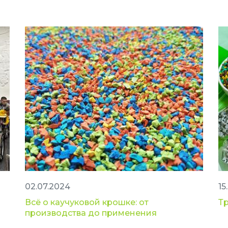
02.07.2024
15
Всё о каучуковой крошке: от
Т
производства до применения