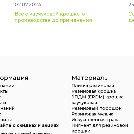
02.07.2024
25
Всё о каучуковой крошке: от
С
производства до применения
д
ормация
Материалы
мпании
Плитка резиновая
акты
Резиновая крошка
и
ЭПДМ (EPDM) крошка
сти
каучуковая
знаний
Резиновый порошок
с
Резиновая мульча
изиты
Искусственная трава
айте о скидках и акциях
Пигмент для резиновой
крошки
итесь на email-рассылку