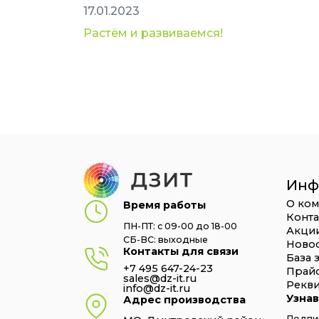
17.01.2023
Растём и развиваемся!
Инф
О ко
Время работы
Конт
ПН-ПТ: с 09-00 до 18-00
Акци
СБ-ВС: выходные
Ново
Контакты для связи
База 
+7 495 647-24-23
Прай
sales@dz-it.ru
Рекв
info@dz-it.ru
Узнав
Адрес производства
Подпиш