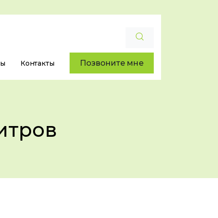
Позвоните мне
ры
Контакты
итров