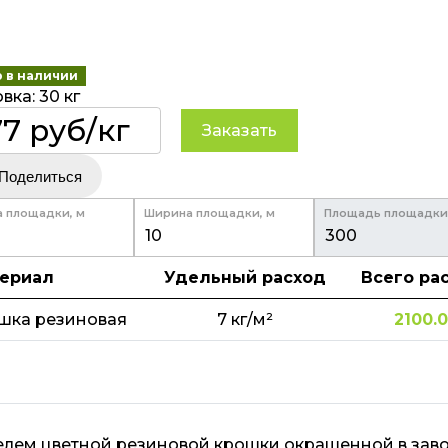
р в наличии
вка: 30 кг
77 руб/кг
Заказать
 площадки, м
Ширина площадки, м
Площадь площадки,
ериал
Удельный расход
Всего ра
шка резиновая
7
кг/м²
2100.
лем цветной резиновой крошки окрашенной в заво