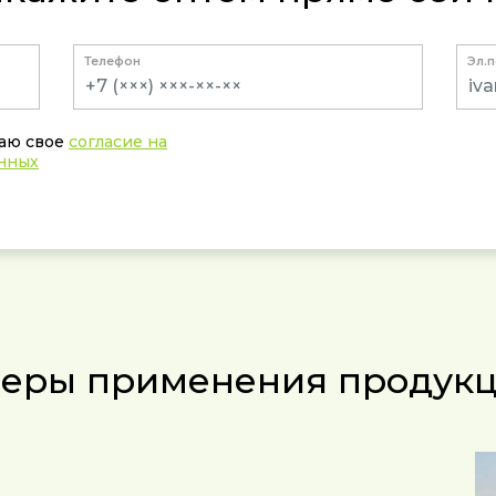
Телефон
Эл.
даю свое
согласие на
анных
еры применения продук