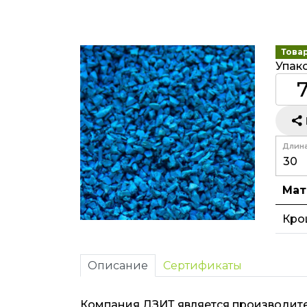
Това
Упако
Длина
Мат
Кро
Описание
Сертификаты
Компания ДЗИТ является производите