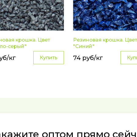
новая крошка. Цвет
Резиновая крошка. Цве
тло-серый"
"Синий"
уб/кг
74 руб/кг
Купить
Куп
акажите оптом прямо сейч