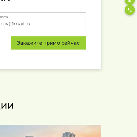
почта
Закажите прямо сейчас
ции