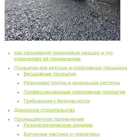
Как производят резиновую крошку и что
определяет её применение
Покрытия для детских и спортивных площадок
Бесшовные покрытия
Резиновая плитка и модульные системы
Профессиональные спортивные покрытия
Требования к безопасности
Дорожное строительство
Промышленное применение
Резинотехнические изделия
Битумные мастики и герметики