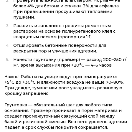
Проверить влажность влагомером. Норма — не
более 4% для бетона и стяжки, 3% для асфальта.
При превышении просушивают тепловыми
пушками.
Расшить и заполнить трещины ремонтным
раствором на основе полиуретанового клея с
кварцевым песком (пропорция 1:1).
Отшлифовать бетонные поверхности для
раскрытия пор и улучшения адгезии.
Нанести грунтовку (праймер) — расход 200–250 г/
м², время высыхания при +20°C — 4–6 часов.
Важно!
Работы на улице ведут при температуре от
+5°C до +30°C и влажности воздуха не выше 70–80%.
При дожде, тумане или росе укладывать резиновую
крошку запрещено.
Грунтовка — обязательный шаг для любого типа
основания. Праймер проникает в поры материала и
создаёт промежуточный связующий слой между
базой и резиновой смесью. Без него уровень адгезии
падает, а срок службы покрытия сокращается.